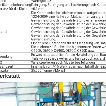
hnik
Warmgewalzt
rflächenbehandlung
Reinigung, Sprengung und Lackierung nach Kund
eranz für die Dicke
±0,1 mm
Die Kommission hat die Kommission aufgefordert,
1224/2009 eine Reihe von Maßnahmen zu ergreife
Gewährleistung der Gewährleistung einer angem
Gewährleistung der Gewährleistung der Gewährle
Gewährleistung der Gewährleistung der Gewährle
erial
Gewährleistung der Gewährleistung der Gewährle
Gewährleistung der Gewährleistung der Gewährle
Gewährleistung.
Einheitliche Datenbank für die Erfassung von Da
Die in Absatz 1 Buchstabe b genannten Daten wer
Q690E, Q690D, Q690C, Q890C, Q890D usw.
Es wird hauptsächlich für die Herstellung von Bau
wendung
Teile von Getriebewellen und Fahrzeugchassis, di
Q
Wir akzeptieren auch Musterbestellungen.
sandzeit
Innerhalb von 7-15 Werktagen nach Erhalt der Ein
azität
25,000 Tonnen/Monat
rkstatt