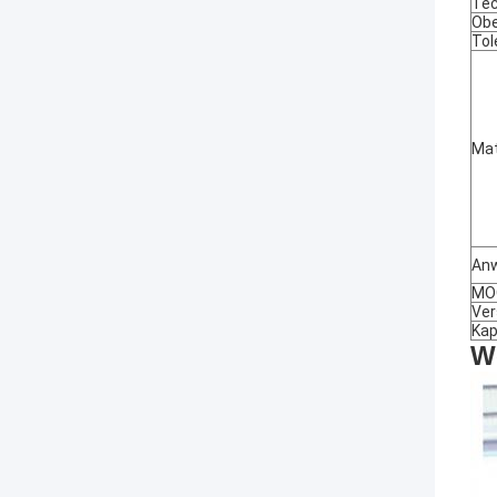
Tec
Obe
Tol
Mat
An
MO
Ver
Kap
We