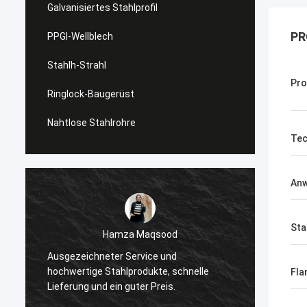
Galvanisiertes Stahlprofil
PR
PPGI-Wellblech
Stahlh-Strahl
Pro
Ringlock-Baugerüst
Nahtlose Stahlrohre
Tec
An
Diana Costa
Sta
Ich bin beeindruckt von der Festigkeit und
S
Veredelung des Stahls, perfekt für unsere
w
e
Fla
Industrieprojekte, und großartiger
v
Kundenservice.
G