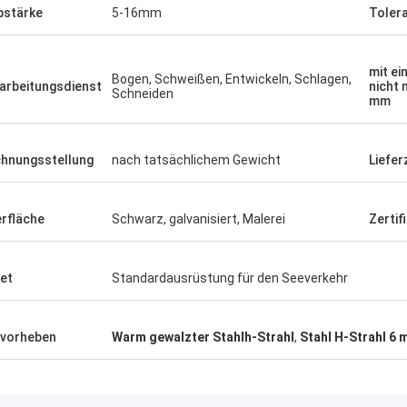
stärke
5-16mm
Toler
mit ei
Bogen, Schweißen, Entwickeln, Schlagen,
arbeitungsdienst
nicht 
Schneiden
mm
hnungsstellung
nach tatsächlichem Gewicht
Liefer
rfläche
Schwarz, galvanisiert, Malerei
Zertifi
et
Standardausrüstung für den Seeverkehr
vorheben
Warm gewalzter Stahlh-Strahl
,
Stahl H-Strahl 6 