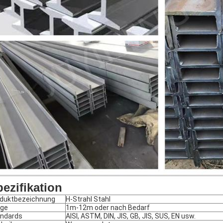
ezifikation
duktbezeichnung
H-Strahl Stahl
nge
1m-12m oder nach Bedarf
ndards
AISI, ASTM, DIN, JIS, GB, JIS, SUS, EN usw.