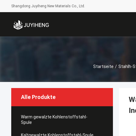
Shangdong Juyiheng New Materials Co., Ltd.
Startseite
/
Stahlh-S
Alle Produkte
Wa
In
Warm gewalzte Kohlenstoffstahl-
Spule
Kaltgewalzte Kohlenstoffstahl-Spule