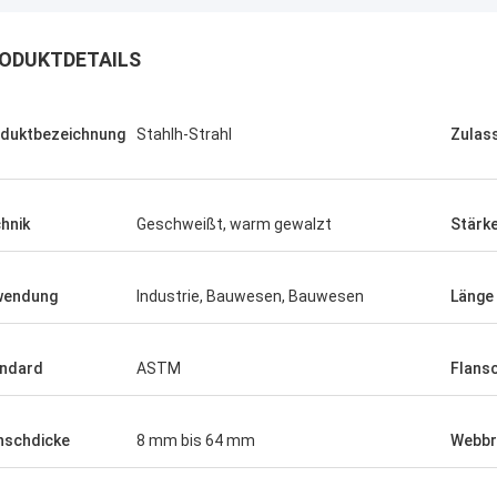
ODUKTDETAILS
duktbezeichnung
Stahlh-Strahl
Zulas
hnik
Geschweißt, warm gewalzt
Stärk
wendung
Industrie, Bauwesen, Bauwesen
Länge
Malcolm Horton
ndard
ASTM
Flansc
Madis
tändig hochwertiger Stahl zu
ettbewerbsfähigen Preisen, ein
Der Stahl erfüllte 
nschdicke
8 mm bis 64 mm
Webbr
ertrauenswürdiger Partner für unser
kam pünktlich an.
eschäft.