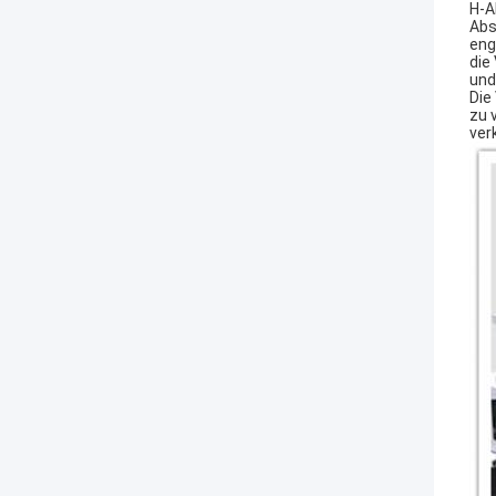
H-A
Abs
eng
die
und
Die
zu 
ver