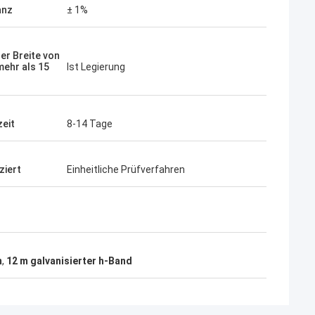
anz
± 1%
ner Breite von
mehr als 15
Ist Legierung
zeit
8-14 Tage
ziert
Einheitliche Prüfverfahren
m
,
12 m galvanisierter h-Band