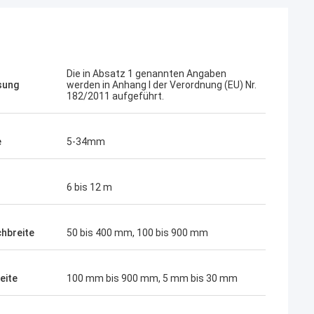
Die in Absatz 1 genannten Angaben
sung
werden in Anhang I der Verordnung (EU) Nr.
182/2011 aufgeführt.
e
5-34mm
6 bis 12 m
hbreite
50 bis 400 mm, 100 bis 900 mm
Chris Jones
on Jackson
Ich habe 3000 Tonnen Stahl bestellt
alle Anforderungen und
die Qualität war perfekt für große
eite
100 mm bis 900 mm, 5 mm bis 30 mm
Projekte.