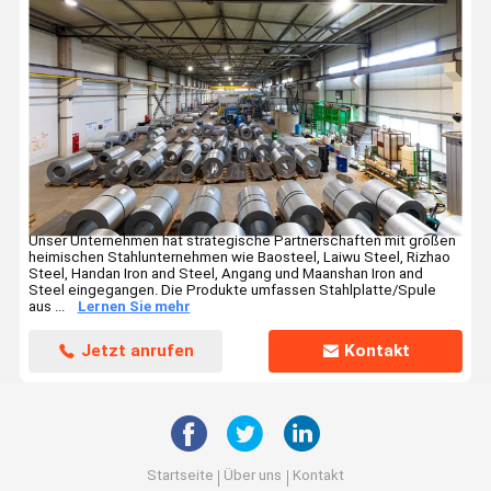
Ringlock-Baugerüst
Nahtlose Stahlrohre
Zinnblech-Blatt-Spule
Elliptischer Kopf
Druckbehälter-Stahlplatte
Unser Unternehmen hat strategische Partnerschaften mit großen
heimischen Stahlunternehmen wie Baosteel, Laiwu Steel, Rizhao
Steel, Handan Iron and Steel, Angang und Maanshan Iron and
Steel eingegangen. Die Produkte umfassen Stahlplatte/Spule
aus ...
Lernen Sie mehr
Jetzt anrufen
Kontakt
Startseite
Über uns
Kontakt