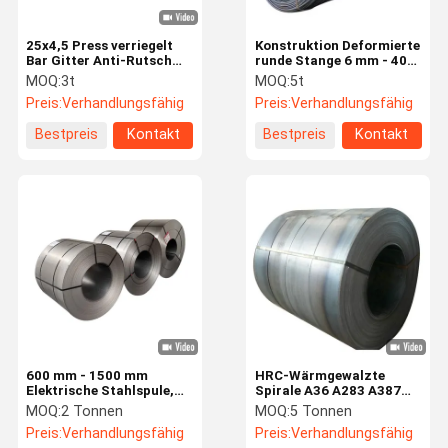
25x4,5 Press verriegelt
Konstruktion Deformierte
Bar Gitter Anti-Rutsch
runde Stange 6 mm - 40
gezackten Bar Gitter
mm Verstärkung
MOQ:
3t
MOQ:
5t
Explosionssicher
Eisenstangen HRB400
Preis:
Verhandlungsfähig
Preis:
Verhandlungsfähig
HRB500
Bestpreis
Kontakt
Bestpreis
Kontakt
600 mm - 1500 mm
HRC-Wärmgewalzte
Elektrische Stahlspule,
Spirale A36 A283 A387
kaltgewalztes, nicht
Q235 Q345 S235jr
MOQ:
2 Tonnen
MOQ:
5 Tonnen
kornorientiertes Stahl
Preis:
Verhandlungsfähig
Preis:
Verhandlungsfähig