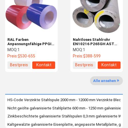
Qualitätskon
Kontakt Mit
Neuigkeiten
Rechtssach
Trolle
Uns
En
RAL Farben
Nahtloses Stahlrohr
Anpassungsfähige PPGI-
EN10216 P265GH ASTM
Stahlspule mit 0,12-3 mm
A106 großen
MOQ:
1
MOQ:
1
Dicke für Dachdecken und
Durchmessers für
Preis:
$530-655
Preis:
$388-599
Bauarbeiten
Hochdruckanwendungen
Bitte Um Ein
Angebot
Bestpreis
Kontakt
Bestpreis
Kontakt
Warm gewalzte Kohlenstoffstahl-Spule
Alle ansehen
Kaltgewalzte Kohlenstoffstahl-Spule
HS-Code Verzinkte Stahlspule 2000 mm - 12000 mm Verzinkte Blechsp
Verzinkte Stahlspule
Nicht geölte galvanisierte Stahlplatte 600 mm - 1250 mm galvanisierte 
Stahlrahmenstruktur
Zinkbeschichtete galvanisierte Stahlspulen 0,3 mm galvanisierte Wal
Kaltgewalzte galvanisierte Eisenplatte, angepasste Metallplatte, galva
Schweißrohr aus Stahl