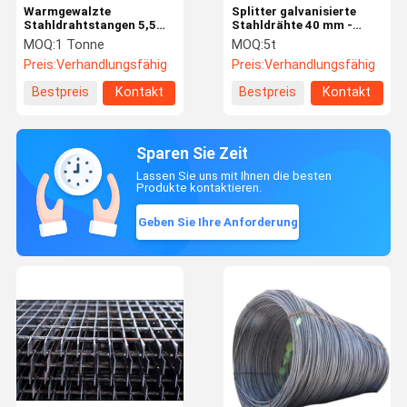
Warmgewalzte
Splitter galvanisierte
Stahldrahtstangen 5,5
Stahldrähte 40 mm -
mm - 34 mm
2000 mm
MOQ:
1 Tonne
MOQ:
5t
Edelstahldraht
Massivstahldraht
Preis:
Verhandlungsfähig
Preis:
Verhandlungsfähig
Bestpreis
Kontakt
Bestpreis
Kontakt
Sparen Sie Zeit
Lassen Sie uns mit Ihnen die besten
Produkte kontaktieren.
Geben Sie Ihre Anforderung