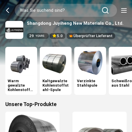
Shangdong Juyiheng New Materials Co., Ltd.
29
5.0
Überprüfter Lieferant
YEARS
Warm
Kaltgewalzte
Verzinkte
Schweißro
gewalzte
Kohlenstoffst
Stahlspule
aus Stahl
Kohlenstoffst
ahl-Spule
ahl-Spule
Unsere Top-Produkte