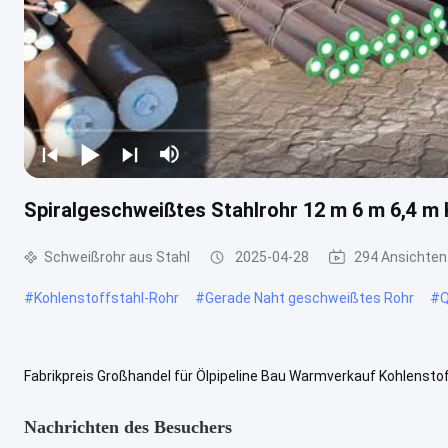
Spiralgeschweißtes Stahlrohr 12 m 6 m 6,4 m
Schweißrohr aus Stahl
2025-04-28
294 Ansichten
#
Kohlenstoffstahl-Rohr
#
Gerade Naht geschweißtes Rohr
#
Q
Fabrikpreis Großhandel für Ölpipeline Bau Warmverkauf Kohlensto
geschweißten Rohr hat das spiralgeschweißte Rohr eine höhere Fes
Nachrichten des Besuchers