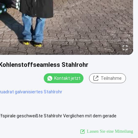
 Kohlenstoffseamless Stahlrohr
Kontakt jetzt
Teilnahme
uadrat galvanisiertes Stahlrohr
ffspirale geschweißte Stahlrohr Verglichen mit dem gerade
tigkeit und ...
Ansicht mehr
Lassen Sie eine Mitteilung