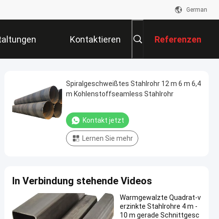
German
taltungen
Kontaktieren
Referenzen
Sie Uns
Spiralgeschweißtes Stahlrohr 12 m 6 m 6,4
m Kohlenstoffseamless Stahlrohr
Kontakt jetzt
Lernen Sie mehr
In Verbindung stehende Videos
Warmgewalzte Quadrat-v
erzinkte Stahlrohre 4 m -
10 m gerade Schnittgesc