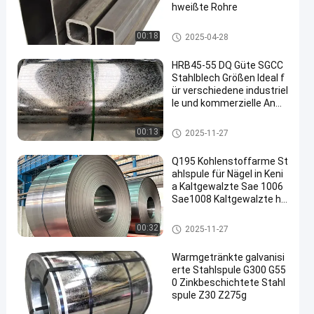
hweißte Rohre
Schweißrohr aus Stahl
00:18
2025-04-28
HRB45-55 DQ Güte SGCC
Stahlblech Größen Ideal f
ür verschiedene industriel
le und kommerzielle Anw
endungen
Galvanisierte Stahlplatte
00:13
2025-11-27
Q195 Kohlenstoffarme St
ahlspule für Nägel in Keni
a Kaltgewalzte Sae 1006
Sae1008 Kaltgewalzte ho
chkohlenstoffhaltige Sta
hlstreifen in der Spule
Kaltgewalzte Kohlenstoffstahl
00:32
2025-11-27
-Spule
Warmgetränkte galvanisi
erte Stahlspule G300 G55
0 Zinkbeschichtete Stahl
spule Z30 Z275g