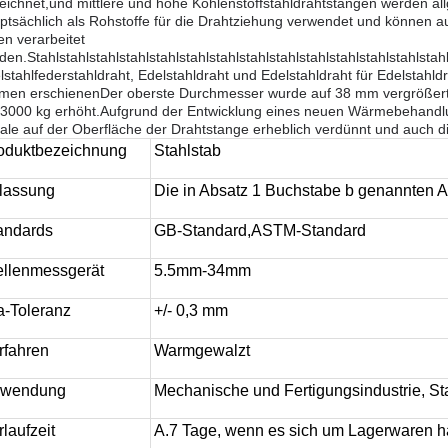
eichnet,und mittlere und hohe Kohlenstoffstahldrahtstangen werden al
ptsächlich als Rohstoffe für die Drahtziehung verwendet und können a
len verarbeitet
den.Stahlstahlstahlstahlstahlstahlstahlstahlstahlstahlstahlstahlstahlstahl
lstahlfederstahldraht, Edelstahldraht und Edelstahldraht für Edelstahld
men erschienenDer oberste Durchmesser wurde auf 38 mm vergrößert; 
 3000 kg erhöht.Aufgrund der Entwicklung eines neuen Wärmebehandl
ale auf der Oberfläche der Drahtstange erheblich verdünnt und auch di
oduktbezeichnung
Stahlstab
lassung
Die in Absatz 1 Buchstabe b genannten A
andards
GB-Standard,ASTM-Standard
llenmessgerät
5.5mm-34mm
a-Toleranz
+/- 0,3 mm
rfahren
Warmgewalzt
wendung
Mechanische und Fertigungsindustrie, St
rlaufzeit
A.7 Tage, wenn es sich um Lagerwaren ha