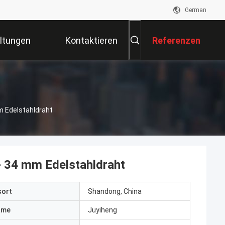
German
ltungen
Kontaktieren
Referenzen
Sie Uns
 Edelstahldraht
 34 mm Edelstahldraht
sort
Shandong, China
ame
Juyiheng