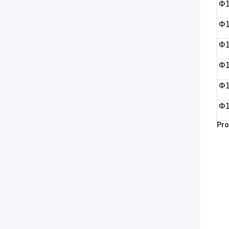
Φ
Φ1
Φ
Φ
Φ
Φ
Pro