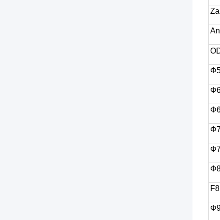
Za
An
OD
Φ5
Φ
Φ6
Φ
Φ7
Φ
F8
Φ