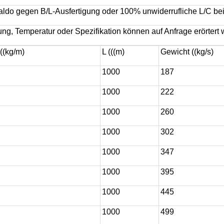
do gegen B/L-Ausfertigung oder 100% unwiderrufliche L/C bei
ng, Temperatur oder Spezifikation können auf Anfrage erörtert
((kg/m)
L (((m)
Gewicht ((kg/s)
1000
187
1000
222
1000
260
1000
302
1000
347
1000
395
1000
445
1000
499