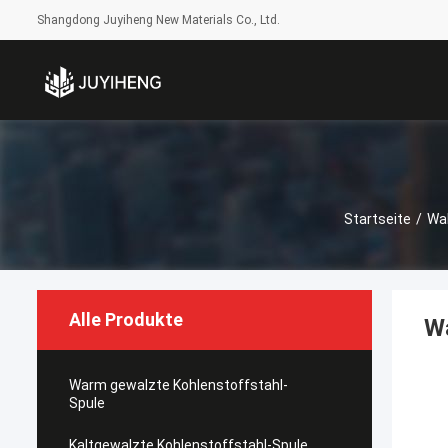
Shangdong Juyiheng New Materials Co., Ltd.
Startseite
/
Wal
Alle Produkte
W
Warm gewalzte Kohlenstoffstahl-
Spule
Kaltgewalzte Kohlenstoffstahl-Spule