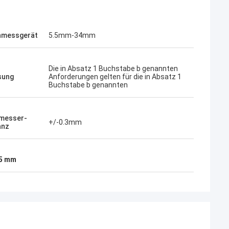
nmessgerät
5.5mm-34mm
Die in Absatz 1 Buchstabe b genannten
sung
Anforderungen gelten für die in Absatz 1
Buchstabe b genannten
messer-
+/-0.3mm
anz
5 mm
Madison Jackson
Ich habe 
Der Stahl erfüllte alle Anforderungen und
die Qualit
kam pünktlich an.
Projekte.