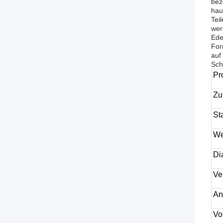
bez
hau
Tei
wer
Ede
For
auf
Sch
Pr
Zu
St
We
Di
Ve
An
Vo