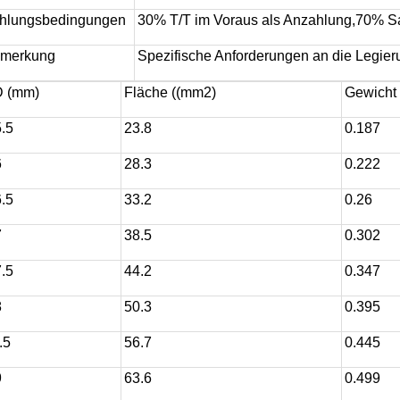
hlungsbedingungen
30% T/T im Voraus als Anzahlung,70% Sal
merkung
Spezifische Anforderungen an die Legieru
 (mm)
Fläche ((mm2)
Gewicht 
.5
23.8
0.187
6
28.3
0.222
.5
33.2
0.26
7
38.5
0.302
.5
44.2
0.347
8
50.3
0.395
.5
56.7
0.445
9
63.6
0.499