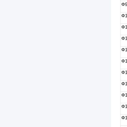
Φ9
Φ
Φ1
Φ1
Φ1
Φ
Φ1
Φ
Φ1
Φ
Φ1