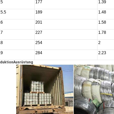
15
177
1.39
5.5
189
1.48
16
201
1.58
17
227
1.78
18
254
2
19
284
2.23
duktion
Ausrüstung