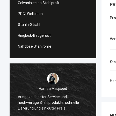
Galvanisiertes Stahlprofil
PR
PPGI-Wellblech
Pro
Stahlh-Strahl
Ringlock-Baugerüst
Ver
Nahtlose Stahlrohre
Sta
Her
Diana Cost
Hamza Maqsood
Ich bin beeindruckt von der
chneter Service und
Veredelung des Stahls, per
ge Stahlprodukte, schnelle
Industrieprojekte, und groß
 und ein guter Preis.
Kundenservice.
HI