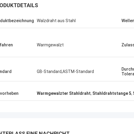
ODUKTDETAILS
duktbezeichnung
Walzdraht aus Stahl
Welle
fahren
Warmgewalzt
Zulas
Durch
ndard
GB-Standard,ASTM-Standard
Toler
vorheben
Warmgewalzter Stahldraht
,
Stahldrahtstange 5
,
a
Malcolm Horton
 Festigkeit und
Ständig hochwertiger Stahl zu
fekt für unsere
wettbewerbsfähigen Preisen, ein
artiger
vertrauenswürdiger Partner für unser
Geschäft.
NTERLASS EINE NACHRICHT