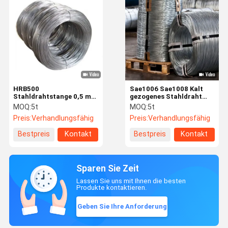
HRB500
Sae1006 Sae1008 Kalt
Stahldrahtstange 0,5 mm
gezogenes Stahldraht
- 5,9 mm Stahldraht für
Q195 Q235 Verzinktes
MOQ:
5t
MOQ:
5t
den Bau
Eisendraht
Preis:
Verhandlungsfähig
Preis:
Verhandlungsfähig
Bestpreis
Kontakt
Bestpreis
Kontakt
Sparen Sie Zeit
Lassen Sie uns mit Ihnen die besten
Produkte kontaktieren.
Geben Sie Ihre Anforderung