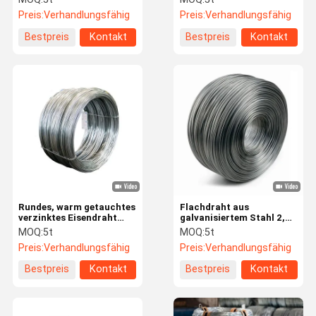
Massivstahldraht
für den Bau verwendet
Preis:
Verhandlungsfähig
Preis:
Verhandlungsfähig
Bestpreis
Kontakt
Bestpreis
Kontakt
Rundes, warm getauchtes
Flachdraht aus
verzinktes Eisendraht
galvanisiertem Stahl 2,5
BWG 20 21 22 Verzinktes
mm 12 mm Stahldraht
MOQ:
5t
MOQ:
5t
Eisenbinddraht
mit niedrigem
Preis:
Verhandlungsfähig
Preis:
Verhandlungsfähig
Kohlenstoffgehalt
Bestpreis
Kontakt
Bestpreis
Kontakt