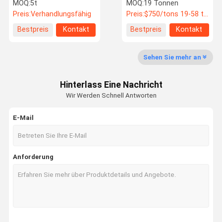
Niedrigkohlenstoffdraht
Heißtauchverzinkte
MOQ:
5t
MOQ:
19 Tonnen
26mm
Stahlspulen direkt und
Preis:
Verhandlungsfähig
Preis:
$750/tons 19-58 tons
bereit für das Schneiden
von Blättern jetzt
Bestpreis
Kontakt
Bestpreis
Kontakt
Qualitätskon
Kontakt Mit
Neuigkeiten
Rechtssach
Trolle
Uns
En
Sehen Sie mehr an
Hinterlass Eine Nachricht
Wir Werden Schnell Antworten
Bitte Um Ein
Angebot
E-Mail
Warm gewalzte Kohlenstoffstahl-Spule
Anforderung
Kaltgewalzte Kohlenstoffstahl-Spule
Verzinkte Stahlspule
Stahlrahmenstruktur
Schweißrohr aus Stahl