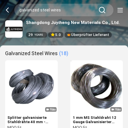
Shangdong Juyiheng New Materials Co., Ltd.
29
5.0
Überprüfter Lieferant
YEARS
Galvanized Steel Wires
(18)
Splitter galvanisierte
1 mm MS Stahldraht 12
Stahldrähte 40 mm -
Gauge Galvanisierter
2000 mm
Stahldraht Runde werden
MOQ:
5t
MOQ:
5t