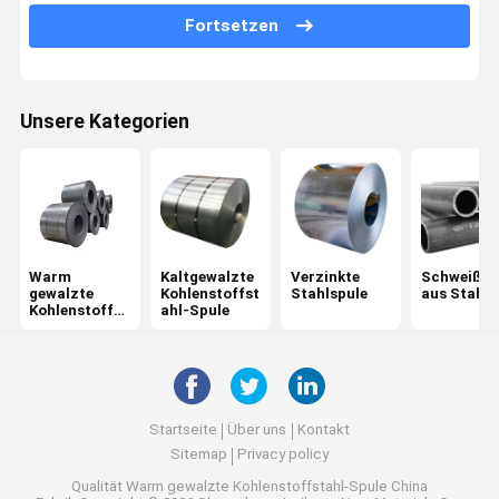
Fortsetzen
Verformter Stahlrebar
Walzdraht aus Stahl
Unsere Kategorien
PPGI-Stahlspule
Galvanisiertes Stahlgitter
Warm gewalztes Stahlblech
Warm
Kaltgewalzte
Verzinkte
Schweißro
Galvanisierte Stahlplatte
gewalzte
Kohlenstoffst
Stahlspule
aus Stahl
Kohlenstoffst
ahl-Spule
Rundstahl Rod
ahl-Spule
Galvanisiertes Stahlprofil
PPGI-Wellblech
Startseite
Über uns
Kontakt
Sitemap
Privacy policy
Stahlh-Strahl
Qualität
Warm gewalzte Kohlenstoffstahl-Spule
China