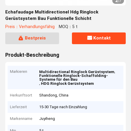
2
/
7
Echafaudage Multidirectionel Hdg Ringlock
Gerüstsystem Bau Funktionelle Schicht
Preis：Verhandlungsfähig
MOQ：5 t
Bestpreis
Kontakt
Produkt-Beschreibung
Markieren
,
Multidirectional Ringlock Gerüstsystem
Funktionelle Ringlock-Schaffolding-
Systeme für den Bau
,
HDG Ringlock Gerüstsystem
Herkunftsort
Shandong, China
Lieferzeit
15-30 Tage nach Einzahlung
Markenname
Juyiheng
Min
5 t