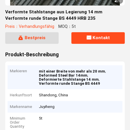
2
/
5
Verformte Stahlstange aus Legierung 14 mm
Verformte runde Stange BS 4449 HRB 235
Preis：Verhandlungsfähig
MOQ：5t
Bestpreis
Kontakt
Produkt-Beschreibung
Markieren
,
mit einer Breite von mehr als 20 mm
,
Deformed Steel Bar 14mm
,
Deformierte Stahlstange 14 mm
Verformte runde Stange BS 4449
Herkunftsort
Shandong, China
Markenname
Juyiheng
Minimum
5t
Order
Quantity