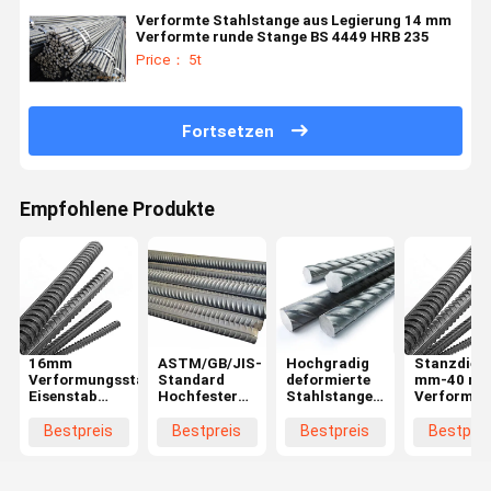
Verformte Stahlstange aus Legierung 14 mm
Verformte runde Stange BS 4449 HRB 235
Price： 5t
Fortsetzen
Empfohlene Produkte
16mm
ASTM/GB/JIS-
Hochgradig
Stanzdiens
Verformungsstahl
Standard
deformierte
mm-40 m
Eisenstab
Hochfester
Stahlstange
Verformte
ASTM/GB/JIS
Güte 300
für
Stahlstan
8mm 10mm
Bewehrungsstahl
Stahlbeton
Verstärku
Bestpreis
Bestpreis
Bestpreis
Bestprei
12mm A400C
Schweißservice
und
Metallbet
A500C A600C
für 14 mm
Strukturstabilität
Eisenstan
Bewehrungsstahl
legierten,
16 mm 20 mm
mit hohen