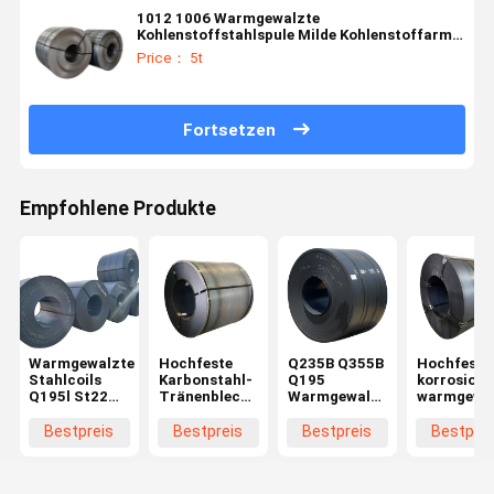
1012 1006 Warmgewalzte
Kohlenstoffstahlspule Milde Kohlenstoffarme
Stahlspule 1219mm
Price： 5t
Fortsetzen
Empfohlene Produkte
Warmgewalzte
Hochfeste
Q235B Q355B
Hochfeste
Stahlcoils
Karbonstahl-
Q195
korrosions
Q195l St22
Tränenblech-
Warmgewalzte
warmgewa
3475mm
Stahlspulenplatte,
Stahlspule 3-
Kohlenstof
Prime
warmgewalzte
16mm Dicke
mit
Bestpreis
Bestpreis
Bestpreis
Bestprei
Warmgewalzte
Checker-
für
anpassbar
Stahlcoil
Platten
Druckbehälter
Dicke
Preis
und