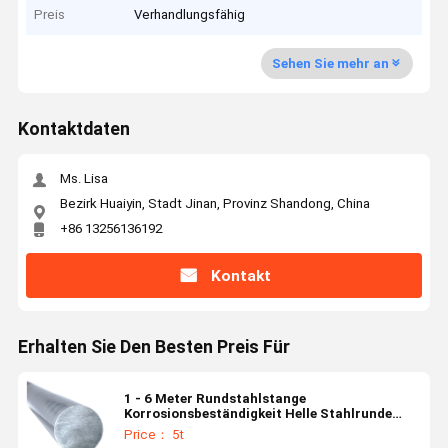
Preis
Verhandlungsfähig
Sehen Sie mehr an
Kontaktdaten
Ms. Lisa
Bezirk Huaiyin, Stadt Jinan, Provinz Shandong, China
+86 13256136192
Kontakt
Erhalten Sie Den Besten Preis Für
1 - 6 Meter Rundstahlstange
Korrosionsbeständigkeit Helle Stahlrunde
Stange
Price： 5t