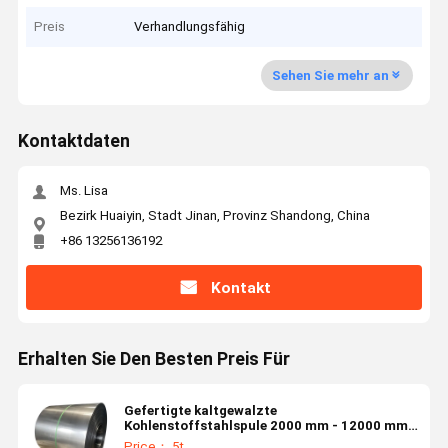
Preis
Verhandlungsfähig
Sehen Sie mehr an
Kontaktdaten
Ms. Lisa
Bezirk Huaiyin, Stadt Jinan, Provinz Shandong, China
+86 13256136192
Kontakt
Erhalten Sie Den Besten Preis Für
Gefertigte kaltgewalzte
Kohlenstoffstahlspule 2000 mm - 12000 mm
Kaltgewalzte Stahlspule
Price： 5t