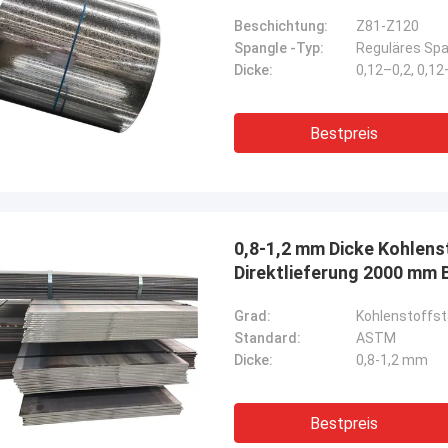
Beschichtung:
Z81-Z120
Spangle -Typ:
Reguläres Spa
Dicke:
0,12–0,2, 0,1
Bestpreis
0,8-1,2 mm Dicke Kohlens
Direktlieferung 2000 mm 
Grad:
Kohlenstoffst
Standard:
ASTM
Dicke:
0,8-1,2 mm
Bestpreis