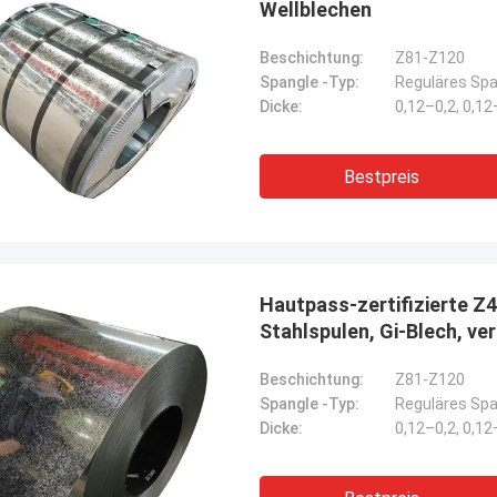
Wellblechen
Beschichtung:
Z81-Z120
Spangle -Typ:
Reguläres Spa
Dicke:
0,12–0,2, 0,1
Bestpreis
Hautpass-zertifizierte Z4
Stahlspulen, Gi-Blech, ve
Beschichtung:
Z81-Z120
Spangle -Typ:
Reguläres Spa
Dicke:
0,12–0,2, 0,1