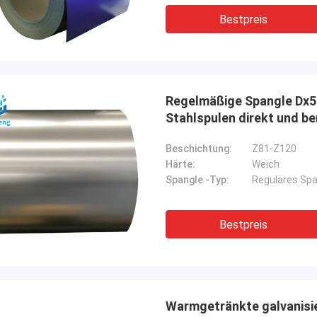
Diana Costa
Malcolm H
Bestpreis
n beeindruckt von der Festigkeit und
Ständig hochwertiger St
lung des Stahls, perfekt für unsere
wettbewerbsfähigen Pre
rieprojekte, und großartiger
vertrauenswürdiger Part
service.
Geschäft.
Regelmäßige Spangle Dx5
Stahlspulen direkt und be
Beschichtung:
Z81-Z120
Härte:
Weich
Spangle -Typ:
Reguläres Spa
Bestpreis
Warmgetränkte galvanisie