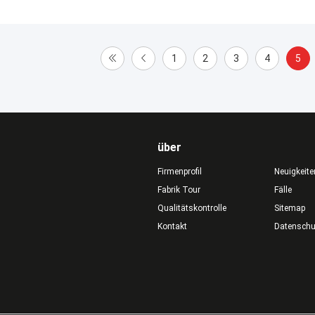
1
2
3
4
5
über
Firmenprofil
Neuigkeite
Fabrik Tour
Fälle
Qualitätskontrolle
Sitemap
Kontakt
Datensch