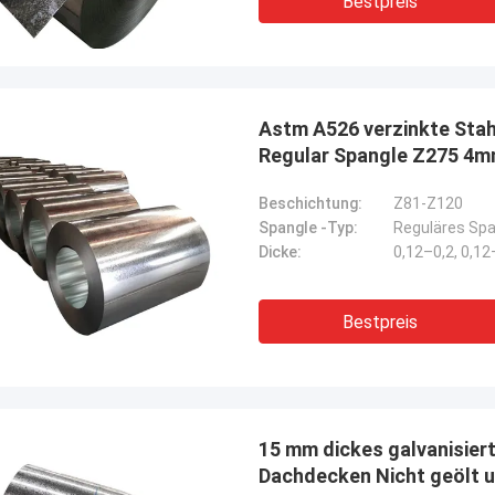
Bestpreis
Astm A526 verzinkte Stah
Regular Spangle Z275 4m
Beschichtung:
Z81-Z120
Spangle -Typ:
Reguläres Spa
Dicke:
0,12–0,2, 0,1
Bestpreis
15 mm dickes galvanisiert
Dachdecken Nicht geölt 