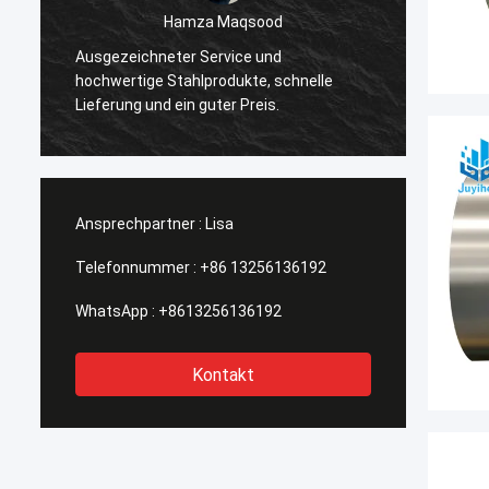
Hamza Maqsood
Ich bi
Ausgezeichneter Service und
Verede
hochwertige Stahlprodukte, schnelle
Indust
Lieferung und ein guter Preis.
Kunden
Ansprechpartner :
Lisa
Telefonnummer :
+86 13256136192
WhatsApp :
+8613256136192
Kontakt