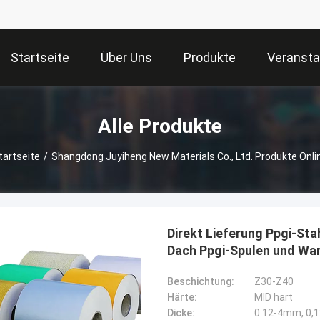
Startseite
Über Uns
Produkte
Veransta
Alle Produkte
tartseite
/
Shangdong Juyiheng New Materials Co., Ltd. Produkte Onli
Direkt Lieferung Ppgi-Sta
Dach Ppgi-Spulen und Wa
Beschichtung:
Z30-Z40
Härte:
MID hart
Dicke:
0.12-4mm, 0,