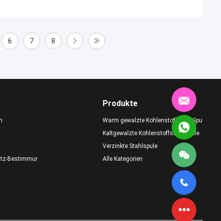
6
7
8
Produkte
n
Warm gewalzte Kohlenstoffstahl-Spule
Kaltgewalzte Kohlenstoffstahl-Spule
Verzinkte Stahlspule
utz-Bestimmungen
Alle Kategorien