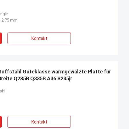
ngle
2–2,75 mm
Kontakt
toffstahl Güteklasse warmgewalzte Platte für
Breite Q235B Q335B A36 S235jr
ahl
Kontakt