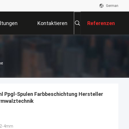
German
ltungen
Kontaktieren
Referenzen
Sie Uns
ne
hl Ppgl-Spulen Farbbeschichtung Hersteller
rmwalztechnik
12-4mm