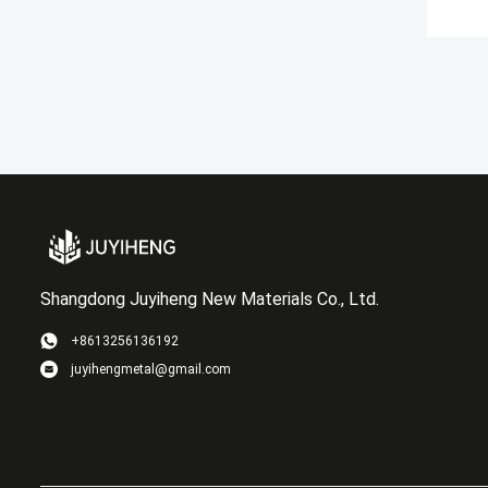
Shangdong Juyiheng New Materials Co., Ltd.
+8613256136192
juyihengmetal@gmail.com