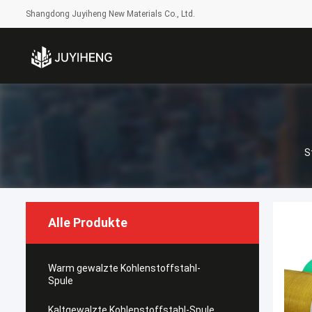
Shangdong Juyiheng New Materials Co., Ltd.
S
Alle Produkte
Warm gewalzte Kohlenstoffstahl-
Spule
Kaltgewalzte Kohlenstoffstahl-Spule