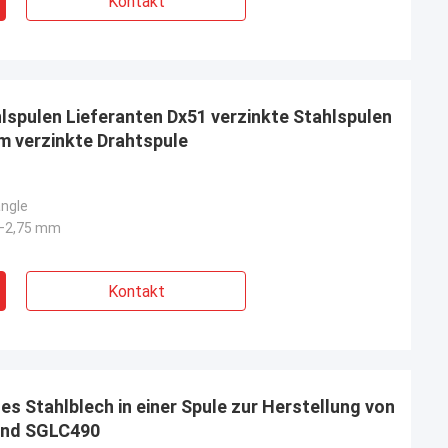
Kontakt
lspulen Lieferanten Dx51 verzinkte Stahlspulen
m verzinkte Drahtspule
ngle
2–2,75 mm
Kontakt
es Stahlblech in einer Spule zur Herstellung von
und SGLC490